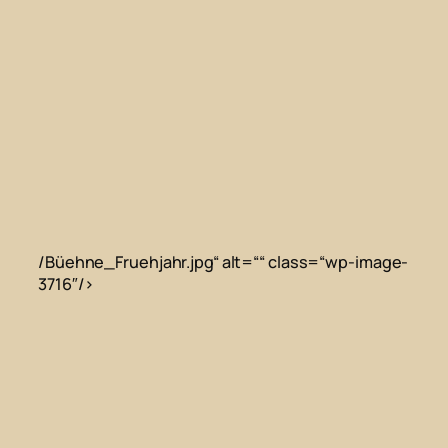
/Büehne_Fruehjahr.jpg“ alt=““ class=“wp-image-
3716″/>