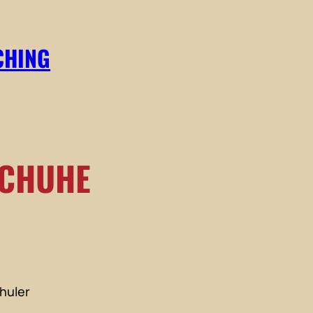
CHING
SCHUHE
chuler