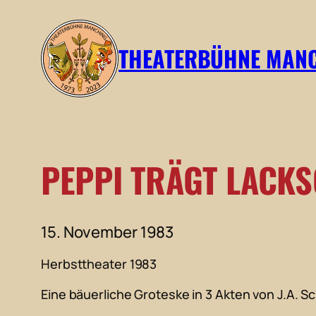
Zum
Inhalt
THEATERBÜHNE MAN
springen
PEPPI TRÄGT LACK
15. November 1983
Herbsttheater 1983
Eine bäuerliche Groteske in 3 Akten von J.A. S