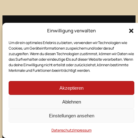
Einwilligung verwalten
Impressum
Um dir ein optimales Erlebnis zu bieten, verwenden wir Technologien wie
Cookies, um Geräteinformationen zu speichern und/oder darauf
Kontakt
zuzugreifen. Wenn du diesen Technologien zustimmst, können wir Daten wie
das Surfverhalten oder eindeutige IDs auf dieser Website verarbeiten. Wenn
du deine Einwilligung nicht erteilst oder zurückziehst, können bestimmte
Merkmale und Funktionen beeinträchtigt werden.
Datenschutz
Akzeptieren
E-Mail
Facebook
Instagram
Ablehnen
©
2026
Theaterbühne Manching
Einstellungen ansehen
powered by
Datenschutz
Impressum