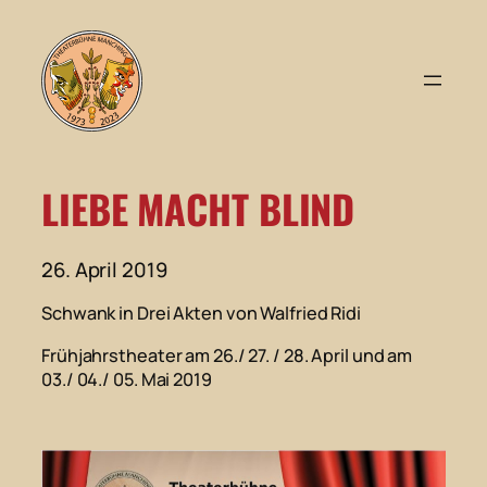
Zum
Inhalt
springen
LIEBE MACHT BLIND
26. April 2019
Schwank in Drei Akten von Walfried Ridi
Frühjahrstheater am 26./ 27. / 28. April und am
03./ 04./ 05. Mai 2019