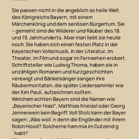
Sie passen nicht in die angeblich so heile Welt
des Königreichs Bayern, mit einem
Märchenkönig und dem seriösen Bürgertum. Sie
– gemeint sind die Wilderer und Räuber des 18.
und 19. Jahrhunderts. Aber man liebt sie heute
noch. Sie haben sich einen festen Platz in der
bayerischen Volksmusik, in der Literatur, im
Theater, im Film und sogar im Fernsehen erobert.
Schriftsteller wie Ludwig Thoma, haben sie in
unzähligen Romanen und Kurzgeschichten
verewigt und Bänkelsänger sangen ihre
Räubermoritaten, die später Liedersammler wie
der Kim Pauli, aufzeichnen sollten.
Welchem echten Bayern sind die Namen wie
„Bayerischer Hiasl“, Matthias Kneissl oder Georg
Jennerwein kein Begriff. Voll Stolz kann der Bayer
sagen: „Was woll´n denn die Engländer mit ihrem
Robin Hood? Solcherne ham mia im Dutzend g
´habt!“