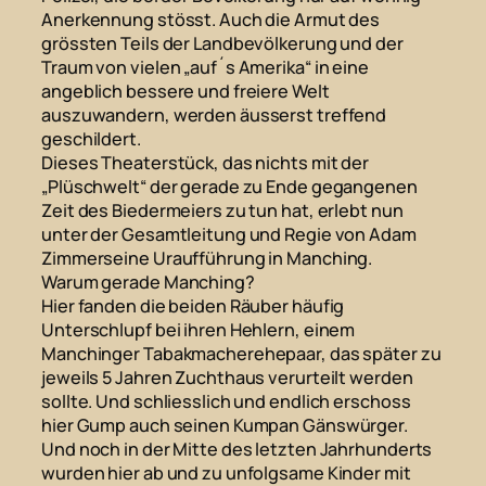
Anerkennung stösst. Auch die Armut des
grössten Teils der Landbevölkerung und der
Traum von vielen „auf´s Amerika“ in eine
angeblich bessere und freiere Welt
auszuwandern, werden äusserst treffend
geschildert.
Dieses Theaterstück, das nichts mit der
„Plüschwelt“ der gerade zu Ende gegangenen
Zeit des Biedermeiers zu tun hat, erlebt nun
unter der Gesamtleitung und Regie von Adam
Zimmerseine Uraufführung in Manching.
Warum gerade Manching?
Hier fanden die beiden Räuber häufig
Unterschlupf bei ihren Hehlern, einem
Manchinger Tabakmacherehepaar, das später zu
jeweils 5 Jahren Zuchthaus verurteilt werden
sollte. Und schliesslich und endlich erschoss
hier Gump auch seinen Kumpan Gänswürger.
Und noch in der Mitte des letzten Jahrhunderts
wurden hier ab und zu unfolgsame Kinder mit