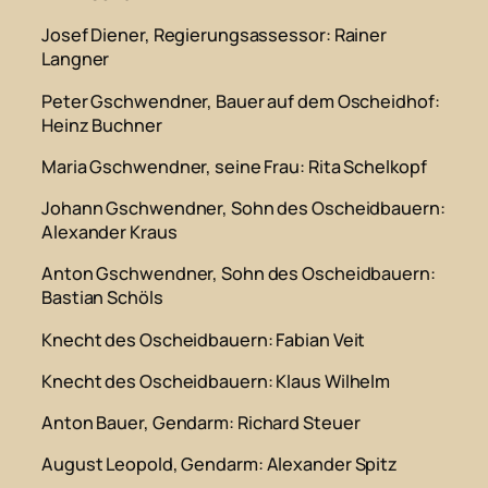
Josef Diener, Regierungsassessor
: Rainer
Langner
Peter Gschwendner, Bauer auf dem Oscheidhof
:
Heinz Buchner
Maria Gschwendner, seine Frau
: Rita Schelkopf
Johann Gschwendner, Sohn des Oscheidbauern
:
Alexander Kraus
Anton Gschwendner, Sohn des Oscheidbauern
:
Bastian Schöls
Knecht des Oscheidbauern
: Fabian Veit
Knecht des Oscheidbauern
: Klaus Wilhelm
Anton Bauer, Gendarm
: Richard Steuer
August Leopold, Gendarm
: Alexander Spitz