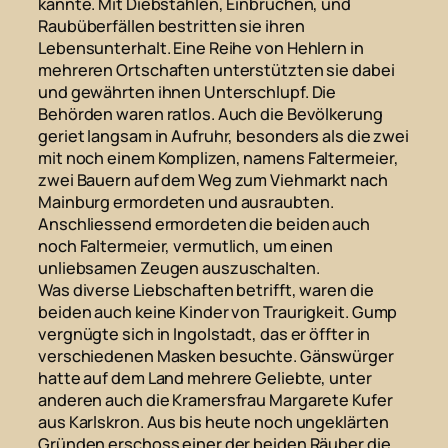
kannte. Mit Diebstählen, Einbrüchen, und
Raubüberfällen bestritten sie ihren
Lebensunterhalt. Eine Reihe von Hehlern in
mehreren Ortschaften unterstützten sie dabei
und gewährten ihnen Unterschlupf. Die
Behörden waren ratlos. Auch die Bevölkerung
geriet langsam in Aufruhr, besonders als die zwei
mit noch einem Komplizen, namens Faltermeier,
zwei Bauern auf dem Weg zum Viehmarkt nach
Mainburg ermordeten und ausraubten.
Anschliessend ermordeten die beiden auch
noch Faltermeier, vermutlich, um einen
unliebsamen Zeugen auszuschalten.
Was diverse Liebschaften betrifft, waren die
beiden auch keine Kinder von Traurigkeit. Gump
vergnügte sich in Ingolstadt, das er öffter in
verschiedenen Masken besuchte. Gänswürger
hatte auf dem Land mehrere Geliebte, unter
anderen auch die Kramersfrau Margarete Kufer
aus Karlskron. Aus bis heute noch ungeklärten
Gründen erschoss einer der beiden Räuber die