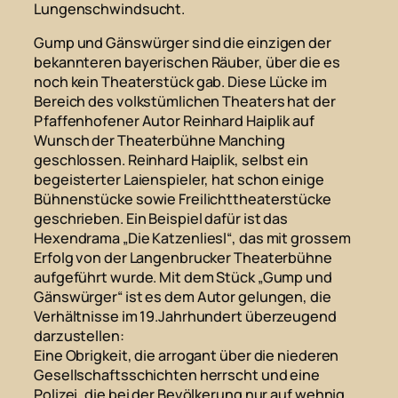
Lungenschwindsucht.
Gump und Gänswürger sind die einzigen der
bekannteren bayerischen Räuber, über die es
noch kein Theaterstück gab. Diese Lücke im
Bereich des volkstümlichen Theaters hat der
Pfaffenhofener Autor Reinhard Haiplik auf
Wunsch der Theaterbühne Manching
geschlossen. Reinhard Haiplik, selbst ein
begeisterter Laienspieler, hat schon einige
Bühnenstücke sowie Freilichttheaterstücke
geschrieben. Ein Beispiel dafür ist das
Hexendrama „Die Katzenliesl“, das mit grossem
Erfolg von der Langenbrucker Theaterbühne
aufgeführt wurde. Mit dem Stück „Gump und
Gänswürger“ ist es dem Autor gelungen, die
Verhältnisse im 19.Jahrhundert überzeugend
darzustellen:
Eine Obrigkeit, die arrogant über die niederen
Gesellschaftsschichten herrscht und eine
Polizei, die bei der Bevölkerung nur auf wehnig