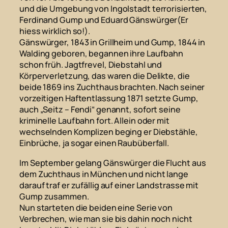
und die Umgebung von Ingolstadt terrorisierten,
Ferdinand Gump und Eduard Gänswürger(Er
hiess wirklich so!).
Gänswürger, 1843 in Grillheim und Gump, 1844 in
Walding geboren, begannen ihre Laufbahn
schon früh. Jagtfrevel, Diebstahl und
Körperverletzung, das waren die Delikte, die
beide 1869 ins Zuchthaus brachten. Nach seiner
vorzeitigen Haftentlassung 1871 setzte Gump,
auch „Seitz – Fendi“ genannt, sofort seine
kriminelle Laufbahn fort. Allein oder mit
wechselnden Komplizen beging er Diebstähle,
Einbrüche, ja sogar einen Raubüberfall.
Im September gelang Gänswürger die Flucht aus
dem Zuchthaus in München und nicht lange
darauf traf er zufällig auf einer Landstrasse mit
Gump zusammen.
Nun starteten die beiden eine Serie von
Verbrechen, wie man sie bis dahin noch nicht