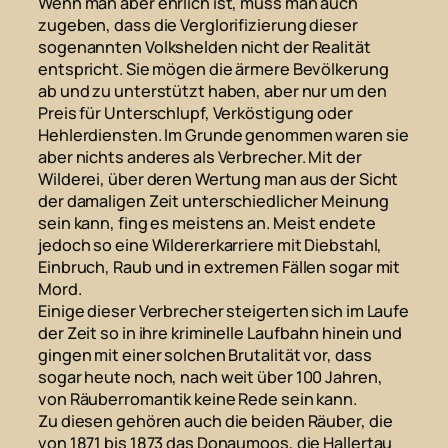
Wenn man aber ehrlich ist, muss man auch
zugeben, dass die Verglorifizierung dieser
sogenannten Volkshelden nicht der Realität
entspricht. Sie mögen die ärmere Bevölkerung
ab und zu unterstützt haben, aber nur um den
Preis für Unterschlupf, Verköstigung oder
Hehlerdiensten. Im Grunde genommen waren sie
aber nichts anderes als Verbrecher. Mit der
Wilderei, über deren Wertung man aus der Sicht
der damaligen Zeit unterschiedlicher Meinung
sein kann, fing es meistens an. Meist endete
jedoch so eine Wildererkarriere mit Diebstahl,
Einbruch, Raub und in extremen Fällen sogar mit
Mord.
Einige dieser Verbrecher steigerten sich im Laufe
der Zeit so in ihre kriminelle Laufbahn hinein und
gingen mit einer solchen Brutalität vor, dass
sogar heute noch, nach weit über 100 Jahren,
von Räuberromantik keine Rede sein kann.
Zu diesen gehören auch die beiden Räuber, die
von 1871 bis 1873 das Donaumoos, die Hallertau