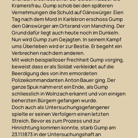
Kramersfrau. Gump schob bei den späteren
Vernehmungen die Schuld auf Gänswürger. Eien
Tag nach dem Mord in Karlskron erschoss Gump
den Gänswürger am Ortsrand von Manching. Der
Grund dafür liegt auch heute noch im Dunkeln.
Nun wird Gump zum Gejagten. In seinem Kampf
ums Überleben wird er zur Bestie. Er begeht ein
Verbrechen nach dem anderen.
Mit welch beispielloser Frechheit Gump vorging,
beweist dass er als Soldat verkleidet auf die
Beerdigung des von ihm ermordeten
Polizeikommandanten Anton Bauer ging. Der
ganze Spuk nahm erst ein Ende, als Gump
schliesslich in Wolnzach erkannt und von einigen
beherzten Bürgern gefangen wurde.
Doch auch als Untersuchungsgefangener
spielte er seinen Verfolgern einen letzten
Streich. Bevor es zum Prozess und zur
Hinrichtung kommen konnte, starb Gump am
23.11.1873 in der Untersuchungshaft an