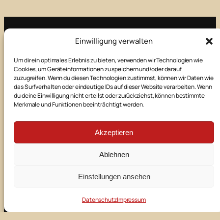
Einwilligung verwalten
Impressum
Um dir ein optimales Erlebnis zu bieten, verwenden wir Technologien wie
Cookies, um Geräteinformationen zu speichern und/oder darauf
Kontakt
zuzugreifen. Wenn du diesen Technologien zustimmst, können wir Daten wie
das Surfverhalten oder eindeutige IDs auf dieser Website verarbeiten. Wenn
du deine Einwilligung nicht erteilst oder zurückziehst, können bestimmte
Merkmale und Funktionen beeinträchtigt werden.
Datenschutz
Akzeptieren
E-Mail
Facebook
Instagram
Ablehnen
©
2026
Theaterbühne Manching
Einstellungen ansehen
powered by
Datenschutz
Impressum