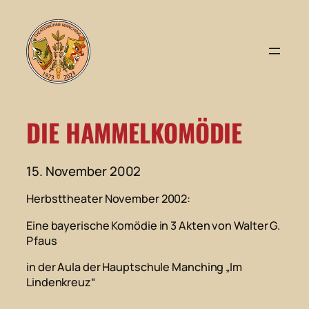
Zum
Inhalt
springen
DIE HAMMELKOMÖDIE
15. November 2002
Herbsttheater November 2002:
Eine bayerische Komödie in 3 Akten von Walter G.
Pfaus
in der Aula der Hauptschule Manching „Im
Lindenkreuz“