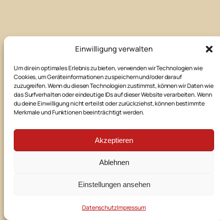
Einwilligung verwalten
Impressum
Um dir ein optimales Erlebnis zu bieten, verwenden wir Technologien wie
Cookies, um Geräteinformationen zu speichern und/oder darauf
Kontakt
zuzugreifen. Wenn du diesen Technologien zustimmst, können wir Daten wie
das Surfverhalten oder eindeutige IDs auf dieser Website verarbeiten. Wenn
du deine Einwilligung nicht erteilst oder zurückziehst, können bestimmte
Merkmale und Funktionen beeinträchtigt werden.
Datenschutz
Akzeptieren
E-Mail
Facebook
Instagram
Ablehnen
©
2026
Theaterbühne Manching
Einstellungen ansehen
powered by
Datenschutz
Impressum