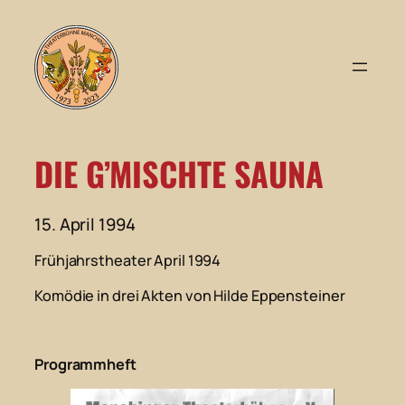
Zum
Inhalt
springen
DIE G’MISCHTE SAUNA
15. April 1994
Frühjahrstheater April 1994
Komödie in drei Akten von Hilde Eppensteiner
Programmheft