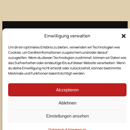
Einwilligung verwalten
Impressum
Um dir ein optimales Erlebnis zu bieten, verwenden wir Technologien wie
Cookies, um Geräteinformationen zu speichern und/oder darauf
Kontakt
zuzugreifen. Wenn du diesen Technologien zustimmst, können wir Daten wie
das Surfverhalten oder eindeutige IDs auf dieser Website verarbeiten. Wenn
du deine Einwilligung nicht erteilst oder zurückziehst, können bestimmte
Merkmale und Funktionen beeinträchtigt werden.
Datenschutz
Akzeptieren
E-Mail
Facebook
Instagram
Ablehnen
©
2026
Theaterbühne Manching
Einstellungen ansehen
powered by
Datenschutz
Impressum