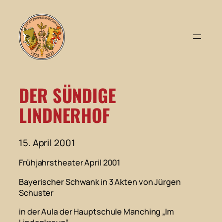
Zum
Inhalt
springen
DER SÜNDIGE
LINDNERHOF
15. April 2001
Frühjahrstheater April 2001
Bayerischer Schwank in 3 Akten von Jürgen
Schuster
in der Aula der Hauptschule Manching „Im