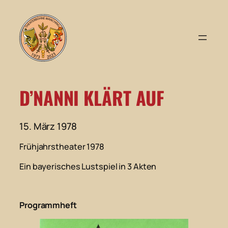
Zum
Inhalt
springen
D’NANNI KLÄRT AUF
15. März 1978
Frühjahrstheater 1978
Ein bayerisches Lustspiel in 3 Akten
Programmheft