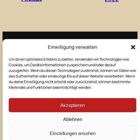
Einwilligung verwalten
Impressum
Um dir ein optimales Erlebnis zu bieten, verwenden wir Technologien wie
Cookies, um Geräteinformationen zu speichern und/oder darauf
Kontakt
zuzugreifen. Wenn du diesen Technologien zustimmst, können wir Daten wie
das Surfverhalten oder eindeutige IDs auf dieser Website verarbeiten. Wenn
du deine Einwilligung nicht erteilst oder zurückziehst, können bestimmte
Merkmale und Funktionen beeinträchtigt werden.
Datenschutz
Akzeptieren
E-Mail
Facebook
Instagram
Ablehnen
©
2026
Theaterbühne Manching
Einstellungen ansehen
powered by