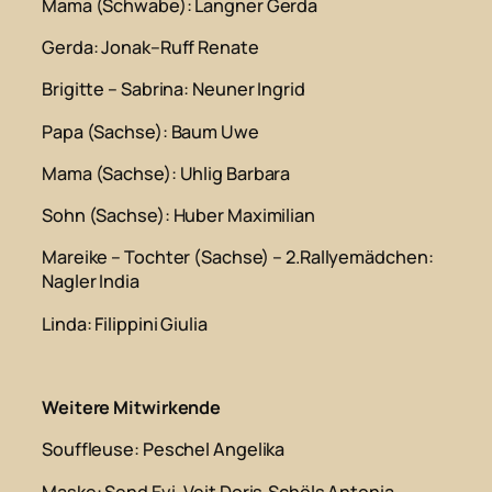
Mama (Schwabe)
: Langner Gerda
Gerda
: Jonak–Ruff Renate
Brigitte – Sabrina
: Neuner Ingrid
Papa (Sachse)
: Baum Uwe
Mama (Sachse)
: Uhlig Barbara
Sohn (Sachse)
: Huber Maximilian
Mareike – Tochter (Sachse) – 2.Rallyemädchen
:
Nagler India
Linda
: Filippini Giulia
Weitere Mitwirkende
Souffleuse
: Peschel Angelika
Maske
: Send Evi, Veit Doris,Schöls Antonia,