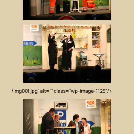
/img001.jpg“ alt=““ class=“wp-image-1125″/>