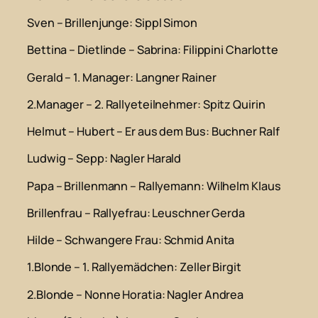
Sven – Brillenjunge
: Sippl Simon
Bettina – Dietlinde – Sabrina
: Filippini Charlotte
Gerald – 1. Manager
: Langner Rainer
2.Manager – 2. Rallyeteilnehmer
: Spitz Quirin
Helmut – Hubert – Er aus dem Bus
: Buchner Ralf
Ludwig – Sepp
: Nagler Harald
Papa – Brillenmann – Rallyemann
: Wilhelm Klaus
Brillenfrau – Rallyefrau
: Leuschner Gerda
Hilde – Schwangere Frau
: Schmid Anita
1.Blonde – 1. Rallyemädchen
: Zeller Birgit
2.Blonde – Nonne Horatia
: Nagler Andrea