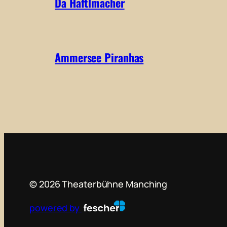
Da Haftlmacher
Ammersee Piranhas
©
2026
Theaterbühne Manching
powered by