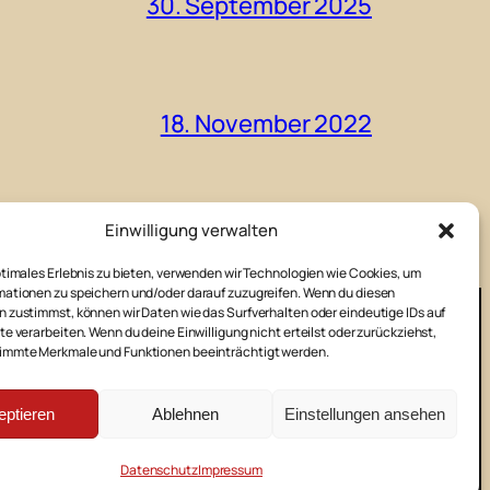
30. September 2025
18. November 2022
Einwilligung verwalten
ptimales Erlebnis zu bieten, verwenden wir Technologien wie Cookies, um
ationen zu speichern und/oder darauf zuzugreifen. Wenn du diesen
 zustimmst, können wir Daten wie das Surfverhalten oder eindeutige IDs auf
te verarbeiten. Wenn du deine Einwilligung nicht erteilst oder zurückziehst,
immte Merkmale und Funktionen beeinträchtigt werden.
E-Mail
Facebook
Instag
pressum
Datenschutz
Kontakt
eptieren
Ablehnen
Einstellungen ansehen
Datenschutz
Impressum