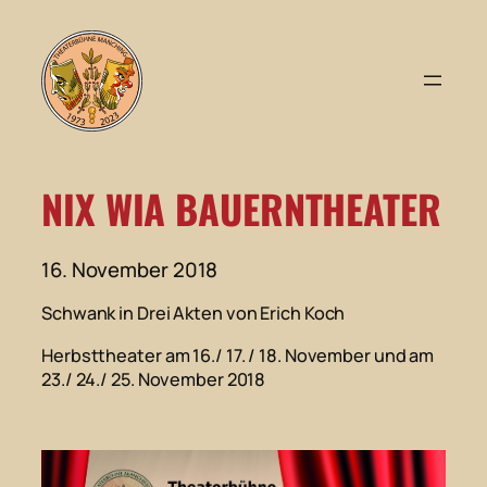
Zum
Inhalt
springen
NIX WIA BAUERNTHEATER
16. November 2018
Schwank in Drei Akten von Erich Koch
Herbsttheater am 16./ 17. / 18. November und am
23./ 24./ 25. November 2018