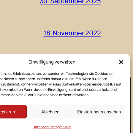
30. September 2025
18. November 2022
Einwilligung verwalten
ptimales Erlebnis zu bieten, verwenden wir Technologien wie Cookies, um
ationen zu speichern und/oder darauf zuzugreifen. Wenn du diesen
 zustimmst, können wir Daten wie das Surfverhalten oder eindeutige IDs auf
te verarbeiten. Wenn du deine Einwilligung nicht erteilst oder zurückziehst,
immte Merkmale und Funktionen beeinträchtigt werden.
E-Mail
Facebook
Instag
pressum
Datenschutz
Kontakt
eptieren
Ablehnen
Einstellungen ansehen
Datenschutz
Impressum