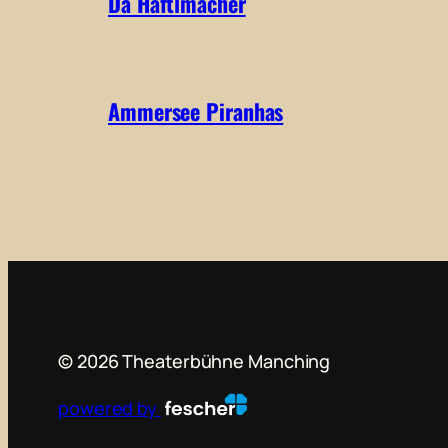
Da Haftlmacher
Ammersee Piranhas
©
2026
Theaterbühne Manching
powered by