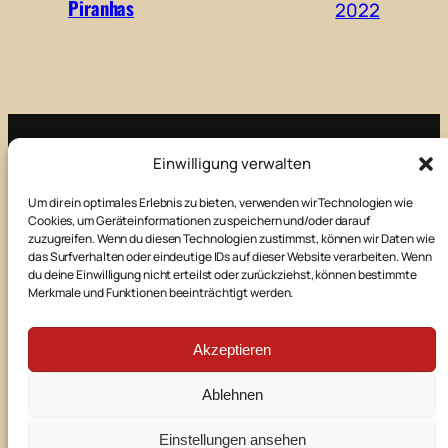
Piranhas
2022
Einwilligung verwalten
Impressum
Um dir ein optimales Erlebnis zu bieten, verwenden wir Technologien wie
Cookies, um Geräteinformationen zu speichern und/oder darauf
Kontakt
zuzugreifen. Wenn du diesen Technologien zustimmst, können wir Daten wie
das Surfverhalten oder eindeutige IDs auf dieser Website verarbeiten. Wenn
du deine Einwilligung nicht erteilst oder zurückziehst, können bestimmte
Merkmale und Funktionen beeinträchtigt werden.
Datenschutz
Akzeptieren
E-Mail
Facebook
Instagram
Ablehnen
©
2026
Theaterbühne Manching
Einstellungen ansehen